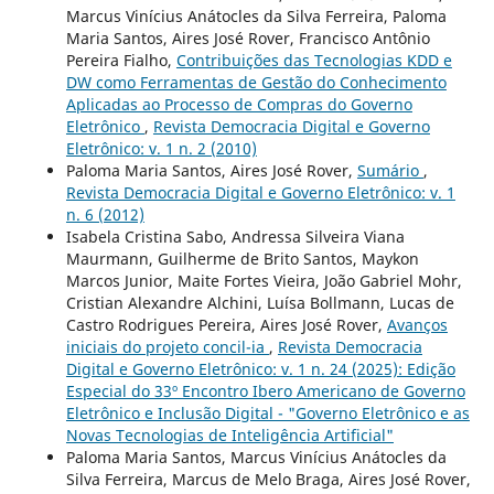
Marcus Vinícius Anátocles da Silva Ferreira, Paloma
Maria Santos, Aires José Rover, Francisco Antônio
Pereira Fialho,
Contribuições das Tecnologias KDD e
DW como Ferramentas de Gestão do Conhecimento
Aplicadas ao Processo de Compras do Governo
Eletrônico
,
Revista Democracia Digital e Governo
Eletrônico: v. 1 n. 2 (2010)
Paloma Maria Santos, Aires José Rover,
Sumário
,
Revista Democracia Digital e Governo Eletrônico: v. 1
n. 6 (2012)
Isabela Cristina Sabo, Andressa Silveira Viana
Maurmann, Guilherme de Brito Santos, Maykon
Marcos Junior, Maite Fortes Vieira, João Gabriel Mohr,
Cristian Alexandre Alchini, Luísa Bollmann, Lucas de
Castro Rodrigues Pereira, Aires José Rover,
Avanços
iniciais do projeto concil-ia
,
Revista Democracia
Digital e Governo Eletrônico: v. 1 n. 24 (2025): Edição
Especial do 33º Encontro Ibero Americano de Governo
Eletrônico e Inclusão Digital - "Governo Eletrônico e as
Novas Tecnologias de Inteligência Artificial"
Paloma Maria Santos, Marcus Vinícius Anátocles da
Silva Ferreira, Marcus de Melo Braga, Aires José Rover,