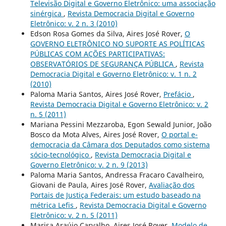
Televisão Digital e Governo Eletrônico: uma associação
sinérgica
,
Revista Democracia Digital e Governo
Eletrônico: v. 2 n. 3 (2010)
Edson Rosa Gomes da Silva, Aires José Rover,
O
GOVERNO ELETRÔNICO NO SUPORTE AS POLÍTICAS
PÚBLICAS COM AÇÕES PARTICIPATIVAS:
OBSERVATÓRIOS DE SEGURANÇA PÚBLICA
,
Revista
Democracia Digital e Governo Eletrônico: v. 1 n. 2
(2010)
Paloma Maria Santos, Aires José Rover,
Prefácio
,
Revista Democracia Digital e Governo Eletrônico: v. 2
n. 5 (2011)
Mariana Pessini Mezzaroba, Egon Sewald Junior, João
Bosco da Mota Alves, Aires José Rover,
O portal e-
democracia da Câmara dos Deputados como sistema
sócio-tecnológico
,
Revista Democracia Digital e
Governo Eletrônico: v. 2 n. 9 (2013)
Paloma Maria Santos, Andressa Fracaro Cavalheiro,
Giovani de Paula, Aires José Rover,
Avaliação dos
Portais de Justiça Federais: um estudo baseado na
métrica Lefis
,
Revista Democracia Digital e Governo
Eletrônico: v. 2 n. 5 (2011)
Marisa Araújo Carvalho, Aires José Rover,
Modelo de